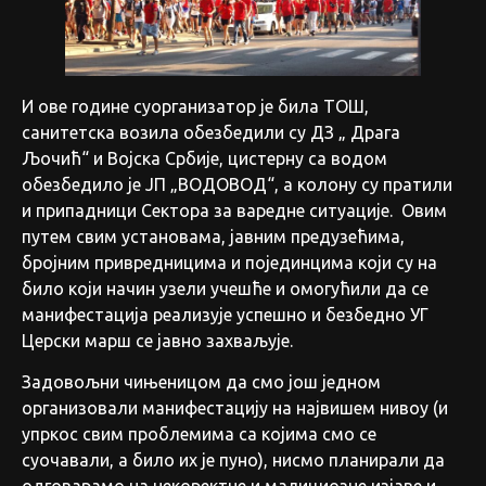
И ове године суорганизатор је била ТОШ,
санитетска возила обезбедили су ДЗ „ Драга
Љочић“ и Војска Србије, цистерну са водом
обезбедило је ЈП „ВОДОВОД“, а колону су пратили
и припадници Сектора за варедне ситуације. Овим
путем свим установама, јавним предузећима,
бројним привредницима и појединцима који су на
било који начин узели учешће и омогућили да се
манифестација реализује успешно и безбедно УГ
Церски марш се јавно захваљује.
Задовољни чињеницом да смо још једном
организовали манифестацију на највишем нивоу (и
упркос свим проблемима са којима смо се
суочавали, а било их је пуно), нисмо планирали да