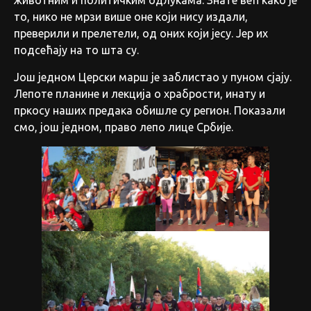
животним и политичким одлукама. Знате већ како је
то, нико не мрзи више оне који нису издали,
преверили и прелетели, од оних који јесу. Јер их
подсећају на то шта су.
Још једном Церски марш је заблистао у пуном сјају.
Лепоте планине и лекција о храбрости, инату и
пркосу наших предака обишле су регион. Показали
смо, још једном, право лепо лице Србије.