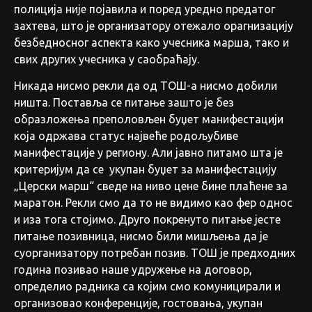
полиција није појавила и поред уредно предатог
захтева, што је организатору отежало орагнизацију
безбедносног аспекта како учесника марша, тако и
свих других учесника у саобраћају.
Никада нисмо рекли да од ТОШ-а нисмо добили
ништа. Поставља се питање зашто је без
образложења преполовљен буџет манифестацији
која одржава статус највеће родољубиве
манифестације у региону. Али јавно питамо шта је
критеријум да се укупан буџет за манифестацију
„Церски марш“ сведе на ниво цене бине плаћене за
маратон. Рекли смо да то не видимо као фер однос
и иза тога стојимо. Друго покренуто питање јесте
питање позивница, нисмо били мишљења да је
суорганизатору потребан позив. ТОШ је предходних
година позивао наше удружење на договор,
определио радника са којим смо комуницирали и
организовао конференције, гостовања, укупан