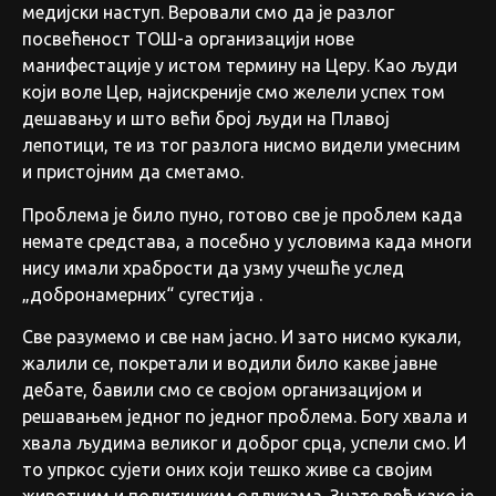
медијски наступ. Веровали смо да је разлог
посвећеност ТОШ-а организацији нове
манифестације у истом термину на Церу. Као људи
који воле Цер, најискреније смо желели успех том
дешавању и што већи број људи на Плавој
лепотици, те из тог разлога нисмо видели умесним
и пристојним да сметамо.
Проблема је било пуно, готово све је проблем када
немате средстава, а посебно у условима када многи
нису имали храбрости да узму учешће услед
„добронамерних“ сугестија .
Све разумемо и све нам јасно. И зато нисмо кукали,
жалили се, покретали и водили било какве јавне
дебате, бавили смо се својом организацијом и
решавањем једног по једног проблема. Богу хвала и
хвала људима великог и доброг срца, успели смо. И
то упркос сујети оних који тешко живе са својим