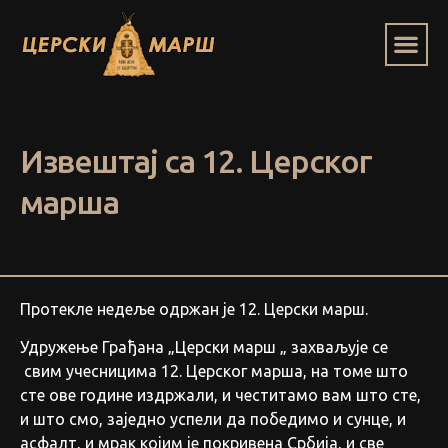
Извештај са 12. Церског
марша
Протекле недеље одржан је 12. Церски марш.
Удружење Грађана „Церски марш „ захваљује се
свим учесницима 12. Церског марша, на томе што
сте ове године издржали, и честитамо вам што сте,
и што смо, заједно успели да победимо и сунце, и
асфалт, и мрак којим је покривена Србија, и све