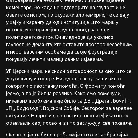
одговарамо на некоректне и малициозне изјаве и
коментаре. Но када не одговорите на глупост и не
бавите се истом, то окуражи злонамерне, те се дају
у хајку и харангу да од институције што марш у
истину јесте праве још један повод за своје
политикантске игре. Очигледно је да уколико
глупост не демантујете оставите простор несрећним
и неоствареним особама да своје фрустрације
покушају лечити малициозним изјавама.
УГ Церски марш не сноси одговорност за оно што се
други пишу и говоре. Ни једног тренутка нисмо о
говорили о изостанку помоћи. О формату помоћи
јесмо, а то је битна разлика. Како смо поменули,
никаквих проблема није било са ДЗ „ Драга Љочић“,
ЈП „ Водовод“, Војском Србије, Сектором за варедне
ситуације. Напротив, професионално и ефикасно су
обављали свој посао и за то заслужују све похвале.
Оно што јесте било проблем је што се саобраћајна