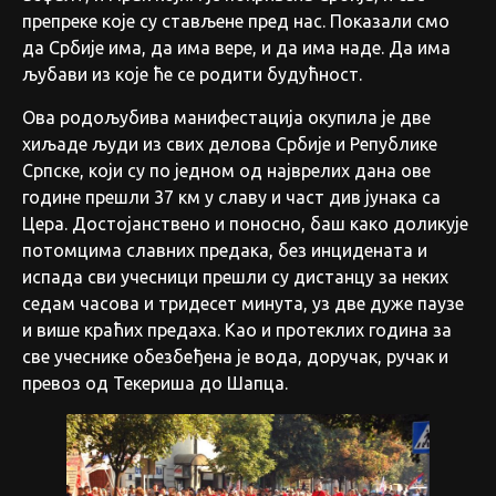
препреке које су стављене пред нас. Показали смо
да Србије има, да има вере, и да има наде. Да има
љубави из које ће се родити будућност.
Ова родољубива манифестација окупила је две
хиљаде људи из свих делова Србије и Републике
Српске, који су по једном од најврелих дана ове
године прешли 37 км у славу и част див јунака са
Цера. Достојанствено и поносно, баш како доликује
потомцима славних предака, без инцидената и
испада сви учесници прешли су дистанцу за неких
седам часова и тридесет минута, уз две дуже паузе
и више краћих предаха. Као и протеклих година за
све учеснике обезбеђена је вода, доручак, ручак и
превоз од Текериша до Шапца.