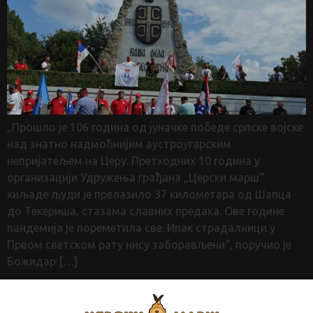
„Прошло је 106 година од јуначке победе српске војске
над знатно надмоћнијим аустроугарским
непријатељем на Церу. Претходних 10 година у
организацији Удружења грађана „Церски марш“
хиљаде људи је прелазило 37 километара од Шапца
до Текериша, стазама славних предака. Ове године
пандемија је пореметила све. Ипак страдалници у
Првом светском рату нису заборављени“, поручио је
Божидар […]