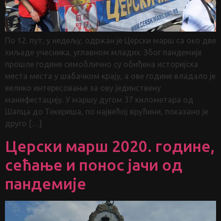
По 12. пут, у недељу, одржан је Церски марш са око две
хиљаде учесника, углавном младих. Због пандемије
прошле године симоблично су обиђена историјска
места места у шабачком крају, а ове године владало је
велико интересовање за ову јединствену
манифестацију. У маршу дугом 37 километара од
Шапца до Текериша, по највећој врућини, показано је
друго […]
Церски марш 2020. године,
сећање и понос јачи од
пандемије