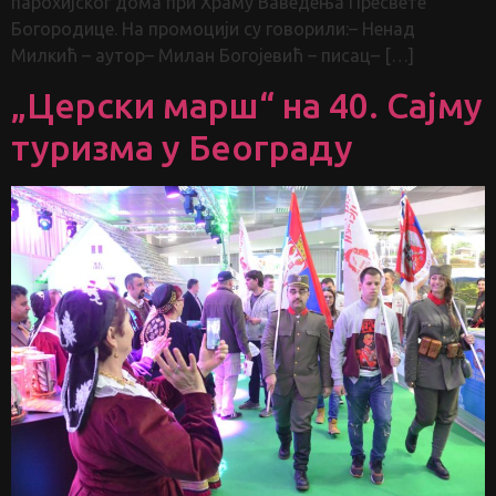
парохијског дома при Храму Ваведења Пресвете
Богородице. На промоцији су говорили:– Ненад
Милкић – аутор– Милан Богојевић – писац– […]
„Церски марш“ на 40. Сајму
туризма у Београду