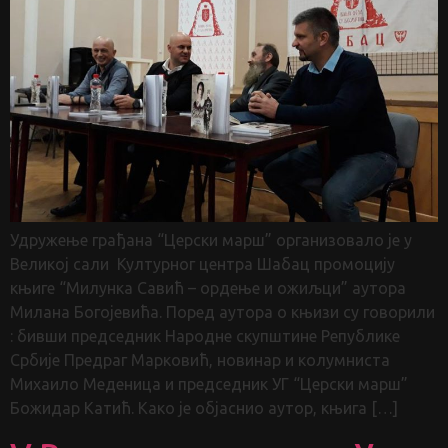
Удружење грађана “Церски марш” организовало је у
Великој сали Културног центра Шабац промоцију
књиге “Милунка Савић – ордење и ожиљци” аутора
Милана Богојевића. Поред аутора о књизи су говорили
: бивши председник Народне скупштине Републике
Србије Предраг Марковић, новинар и колумниста
Михаило Меденица и председник УГ “Церски марш”
Божидар Катић. Како је објаснио аутор, књига […]