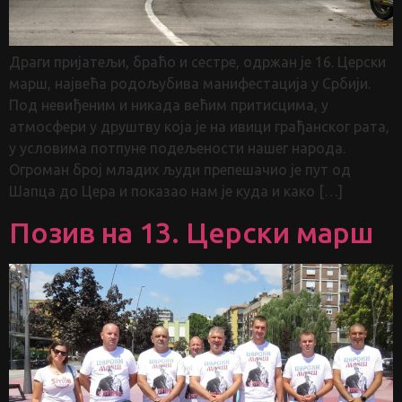
Драги пријатељи, браћо и сестре, одржан je 16. Церски
марш, највећа родољубива манифестација у Србији.
Под невиђеним и никада већим притисцима, у
атмосфери у друштву која је на ивици грађанског рата,
у условима потпуне подељености нашег народа.
Огроман број младих људи препешачио je пут од
Шапца до Цера и показао нам је куда и како […]
Позив на 13. Церски марш