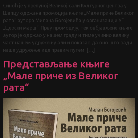
Синоћ је у препуној Великој сали Културног центра у
Шапцу одржана промоција књиге „Мале приче Великог
рата“ аутора Милана Богојевића у организацији УГ
„Церски марш“. Прву промоцију, тек овбјављене књиге
аутор је одржао у нашем граду и тиме учинио велику
част нашем удружењу али и показао да оно што ради
наше удружење иде правим путем. […]
Представљање књиге
„Мале приче из Великог
рата“