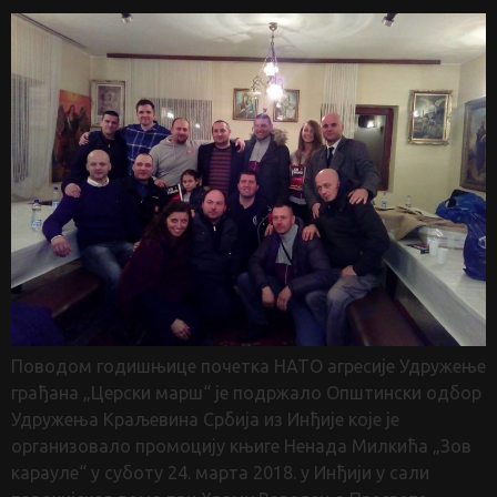
Поводом годишњице почетка НАТО агресије Удружење
грађана „Церски марш“ је подржало Општински одбор
Удружења Краљевина Србија из Инђије које је
организовало промоцију књиге Ненада Милкића „Зов
карауле“ у суботу 24. марта 2018. у Инђији у сали