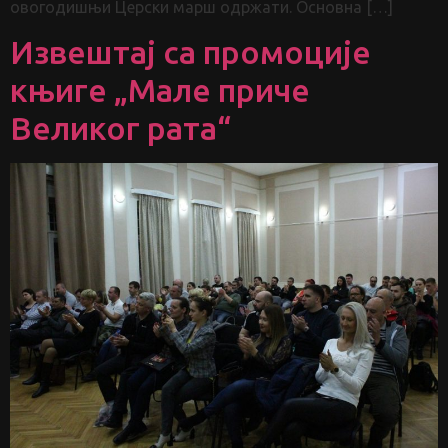
овогодишњи Церски марш одржати. Основна […]
Извештај са промоције
књиге „Мале приче
Великог рата“