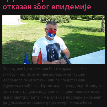
отказан због епидемије
Ове године Церски марш ће се одржати само
симболично. Због епидемиолошке ситуације
масовност ће изостати, али ће представници
Удружења грађана „Церски марш“ у недељу 16. августа
одати пошту церским јунацима и цивилним жртвама
Првог светског рата. – Чекали смо последњи моменат
да донесемо коначну одлуку у којој форми ће се