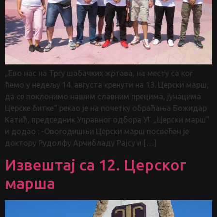
„Ево нас на Тргу шабачких жртава, на месту са ког
ћемо у недељу 14. августа кренути на 13. Церски марш,
да се поклонимо нашим славним прецима, јунацима
Церске битке“ рекао је на почетку обраћања Божидар
Катић, председник Управног одбора УГ „Церски марш“
и додао : -Овогодишњи Церски марш посвећен је
доктору Рудолфу Арчибладу Рајсу и […]
Извештај са 12. Церског
марша