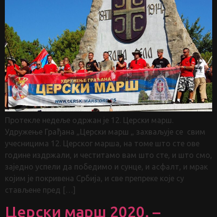
Протекле недеље одржан је 12. Церски марш.
Удружење Грађана „Церски марш „ захваљује се свим
учесницима 12. Церског марша, на томе што сте ове
године издржали, и честитамо вам што сте, и што смо,
заједно успели да победимо и сунце, и асфалт, и мрак
којим је покривена Србија, и све препреке које су
стављене пред […]
Церски марш 2020. –