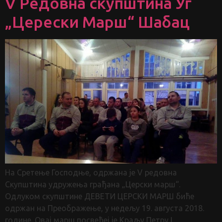
V Редовна скупштина Уг
„Церески Марш“ Шабац
На Сретење Господње, одржана је V редовна
Скупштина удружења грађана „Церски марш“.
Одлуком скупштине ДЕВЕТИ ЦЕРСКИ МАРШ биће
одржан на Преображење, у недељу 19. августа 2018.
године. Овај марш посвећеј је Краљу Петру I