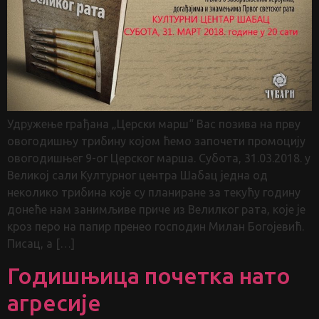
Удружење грађана „Церски марш“ Вас позива на прву
овогодишњу трибину којом ћемо започети промоцију
овогодишњег 9-ог Церског марша. Субота, 31.03.2018. у
Великој сали Културног центра Шабац једна од
неколико трибина које су планиране за текућу годину
донеће нам занимљиве приче из Велилког рата, које је
кроз перо на папир пренео господин Милан Богојевић.
Писац, а […]
Годишњица почетка нато
агресије